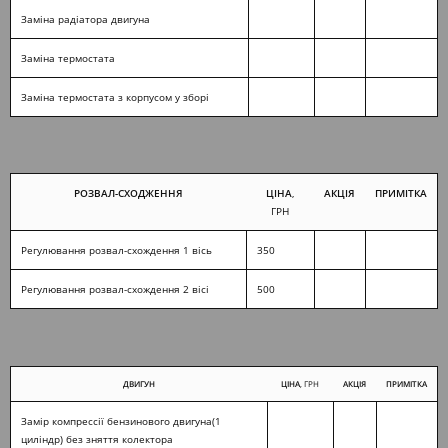
Заміна радіатора двигуна
Заміна термостата
Заміна термостата з корпусом у зборі
РОЗВАЛ-СХОДЖЕННЯ
ЦІНА
,
АКЦІЯ
ПРИМІТКА
ГРН
Регулювання розвал-схождення 1 вісь
350
Регулювання розвал-схождення 2 вісі
500
ДВИГУН
ЦІНА
, ГРН
АКЦІЯ
ПРИМІТКА
Замір компрессії бензинового двигуна(1
циліндр) без зняття колектора