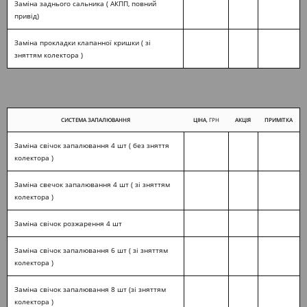
Заміна заднього сальника ( АКПП, повний
привід)
Заміна прокладки клапанної кришки ( зі
зняттям колектора )
СИСТЕМА ЗАПАЛЮВАННЯ
ЦІНА
, ГРН
АКЦІЯ
ПРИМІТКА
Заміна свічок запалювання 4 шт ( без зняття
колектора )
Заміна свечок запалювання 4 шт ( зі зняттям
колектора )
Заміна свічок розжарення 4 шт
Заміна свічок запалювання 6 шт ( зі зняттям
колектора )
Заміна свічок запалювання 8 шт (зі зняттям
колектора )