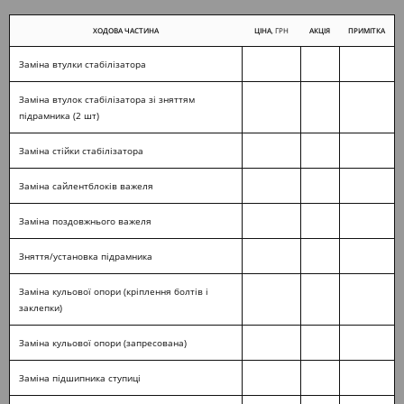
ХОДОВА ЧАСТИНА
ЦІНА
, ГРН
АКЦІЯ
ПРИМІТКА
Заміна втулки стабілізатора
Заміна втулок стабілізатора зі зняттям
підрамника (2 шт)
Заміна стійки стабілізатора
Заміна сайлентблоків важеля
Заміна поздовжнього важеля
Зняття/установка підрамника
Заміна кульової опори (кріплення болтів і
заклепки)
Заміна кульової опори (запресована)
Заміна підшипника ступиці