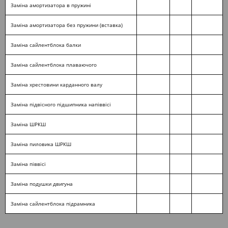
Заміна амортизатора в пружині
Заміна амортизатора без пружини (вставка)
Заміна сайлентблока балки
Заміна сайлентблока плаваючого
Заміна хрестовини карданного валу
Заміна підвісного підшипника напіввісі
Заміна ШРКШ
Заміна пиловика ШРКШ
Заміна піввісі
Заміна подушки двигуна
Заміна сайлентблока підрамника