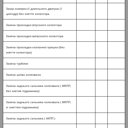
Замір компрессії дизельного двигуна (1
циліндр) без зняття колектора
Заміна прокладки впускного колектора
Заміна прокладки випускного колектора
Заміна прокладки клапанної кришки (без
зняття колектора)
Заміна турбини
Заміна шківа коленвала
Заміна заднього сальника коленвала ( МКПП,
без знятия підрамника)
Заміна заднього сальника коленвала ( МКПП,
зі зняттям підрамника)
Заміна заднього сальника ( АКПП )