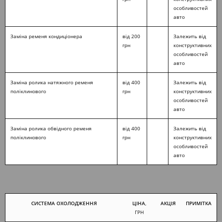
особливостей
авто
Заміна ременя кондиціонера
від 200
Залежить від
грн
конструктивних
особливостей
авто
Заміна ролика натяжного ременя
від 400
Залежить від
поліклинового
грн
конструктивних
особливостей
авто
Заміна ролика обвідного ременя
від 400
Залежить від
поліклинового
грн
конструктивних
особливостей
авто
СИСТЕМА ОХОЛОДЖЕННЯ
ЦІНА
,
АКЦІЯ
ПРИМІТКА
ГРН