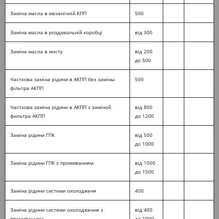
Заміна масла в механічній КПП
500
Заміна масла в роздавальній коробці
від 300
Заміна масла в мосту
від 200
до 500
Часткова заміна рідини в АКПП без заміны
500
фільтра АКПП
Часткова заміна рідини в АКПП з заміной
від 800
фильтра АКПП
до 1200
Заміна рідини ГПК
від 500
до 1000
Заміна рідини ГПК з промиванням
від 1000
до 1500
Заміна рідини системи охолодженя
400
Заміна рідини системи охолодження з
від 400
промиванням
до 1000