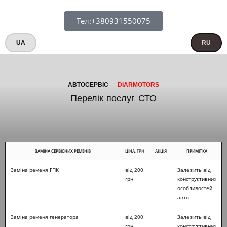
Тел:+380931550075
UA
RU
АВТОСЕРВІС
DIARMOTORS
Перелік послуг СТО
ЗАМІНА СЕРВІСНИХ РЕМЕНІВ
ЦІНА
, ГРН
АКЦІЯ
ПРИМІТКА
Заміна ременя ГПК
від 200
Залежить від
грн
конструктивних
особливостей
авто
Заміна ременя генератора
від 200
Залежить від
грн
конструктивних