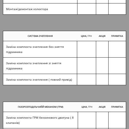
Монтаж/демонтаж колектора
СИСТЕМА ЗЧЕПЛЕННЯ
ЦІНА
, ГРН
АКЦІЯ
ПРИМІТКА
Заміна комплекта зчеплення без зняття
підрамника
Заміна комплекта зчеплення зі зняття
підрамника
Заміна комплекта зчеплення ( повний привід)
ГАЗОРОЗПОДІЛЬЧИЙЙ МЕХАНІЗМ (ГРМ)
ЦІНА
, ГРН
АКЦІЯ
ПРИМІТКА
Заміна комплекта ГРМ бензинового двигуна ( 8
клапанів)