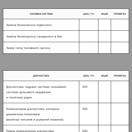
ПАЛИВНА СИСТЕМА
ЦІНА
, ГРН
АКЦІЯ
ПРИМІТКА
Заміна бензонасоса підвісного
Заміна бензонасоса, зануреного в бак
Замір тиску паливного насоса
ДІАГНОСТИКА
ЦІНА
, ГРН
АКЦІЯ
ПРИМІТКА
Діагностика: ходової частини, гальмівної
350
системи, рульового керування
и технічних рідин
Компьютерна діагностика: контроль
350
динамічних показників
(включає читання и усування помилок)
Повна компьютерна діагностика
500