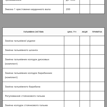
Змазка 1 хрестовини карданного вала
200
ГАЛЬМІВНА СИСТЕМА
ЦІНА
, ГРН
АКЦІЯ
ПРИМІТКА
Заміна гальмівної рідини
Заміна гальмівного шланга
Заміна гальмівних колодок дисковых
(комплект)
Заміна гальмівних колодок барабанних
(комплект)
Заміна гальмівного барабана
Регулювання стоянкового гальма
Заміна колодок стоянкового гальма