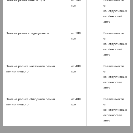
Замена ремня генератора
от 200
Взависимости
грн
от
конструктивных
особеностей
авто
Замена ремня кондиционера
от 200
Взависимости
грн
от
конструктивных
особеностей
авто
Замена ролика натяжного ремня
от 400
Взависимости
поликлинового
грн
от
конструктивных
особеностей
авто
Замена ролика обводного ремня
от 400
Взависимости
поликлинового
грн
от
конструктивных
особеностей
авто