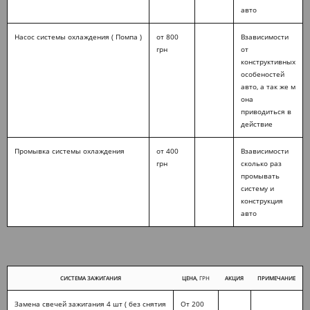
авто
Насос системы охлаждения ( Помпа )
от 800
Взависимости
грн
от
конструктивных
особеностей
авто, а так же м
она
приводиться в
действие
Промывка системы охлаждения
от 400
Взависимости
грн
сколько раз
промывать
систему и
конструкция
авто
СИСТЕМА ЗАЖИГАНИЯ
ЦЕНА
, ГРН
АКЦИЯ
ПРИМЕЧАНИЕ
Замена свечей зажигания 4 шт ( без снятия
От 200