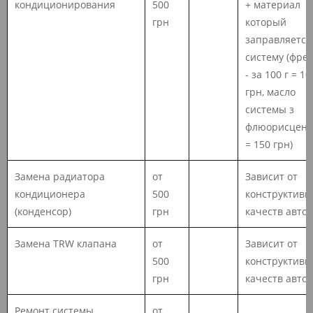
кондиционирования
500
+ материал
грн
который
заправляется
систему (фре
- за 100 г = 10
грн, масло
системы з
флюорисцент
= 150 грн)
Замена радиатора
от
Зависит от
кондиционера
500
конструктивн
(конденсор)
грн
качеств авто
Замена TRW клапана
от
Зависит от
500
конструктивн
грн
качеств авто
Ремонт системы
от