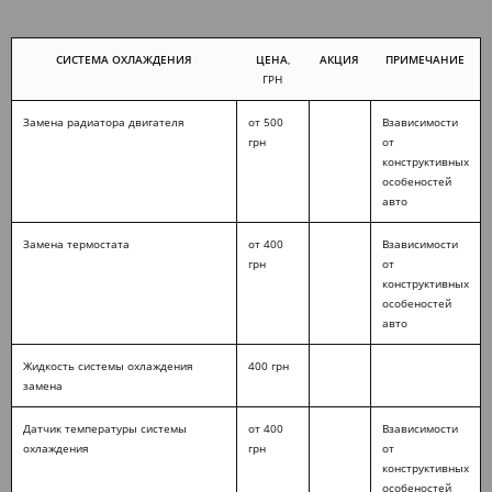
СИСТЕМА ОХЛАЖДЕНИЯ
ЦЕНА
,
АКЦИЯ
ПРИМЕЧАНИЕ
ГРН
Замена радиатора двигателя
от 500
Взависимости
грн
от
конструктивных
особеностей
авто
Замена термостата
от 400
Взависимости
грн
от
конструктивных
особеностей
авто
Жидкость системы охлаждения
400 грн
замена
Датчик температуры системы
от 400
Взависимости
охлаждения
грн
от
конструктивных
особеностей