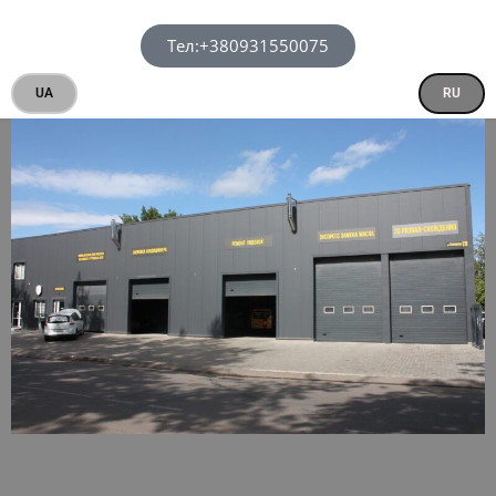
Тел:+380931550075
UA
RU