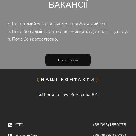
ВАКАНСІЇ
На автомийку запрошуємо на роботу мийників.
Потрібен адміністратор автомийки та детейлінг-центру.
Потрібен автослюсар.
На головну
НАШІ КОНТАКТИ
м.Полтава , вул.Комарова 8 б
СТО
+38(093)1550075
Автомийка
+38(098)5270002